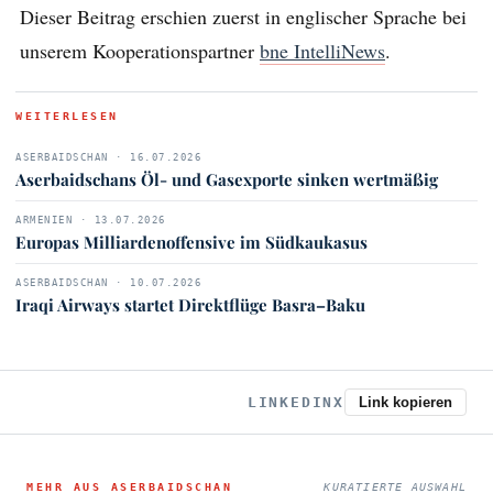
Dieser Beitrag erschien zuerst in englischer Sprache bei
unserem Kooperationspartner
bne IntelliNews
.
WEITERLESEN
ASERBAIDSCHAN · 16.07.2026
Aserbaidschans Öl- und Gasexporte sinken wertmäßig
ARMENIEN · 13.07.2026
Europas Milliardenoffensive im Südkaukasus
ASERBAIDSCHAN · 10.07.2026
Iraqi Airways startet Direktflüge Basra–Baku
LINKEDIN
X
Link kopieren
MEHR AUS ASERBAIDSCHAN
KURATIERTE AUSWAHL