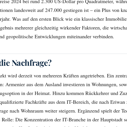
Preise 2024 bei rund 2.300 US-Dollar pro Quadratmeter, währ
ionen landesweit auf 247.000 gestiegen ist – ein Plus von k
ahr. Was auf den ersten Blick wie ein klassischer Immobilien
gebnis mehrerer gleichzeitig wirkender Faktoren, die wirtscha
und geopolitische Entwicklungen miteinander verbinden.
 die Nachfrage?
t wird derzeit von mehreren Kräften angetrieben. Ein zentra
en: Armenier aus dem Ausland investieren in Wohnungen, sow
zugsoption in der Heimat. Hinzu kommen Rückkehrer und Zuz
ualifizierte Fachkräfte aus dem IT-Bereich, die nach Eriwan
rage nach Wohnraum weiter steigern. Ergänzend spielt der Tec
 Rolle: Die Konzentration der IT-Branche in der Hauptstadt s