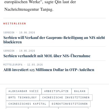
europäischen Werke“, sagte Qin laut der
Nachrichtenagentur Tanjug.
WEITERLESEN
SERBIEN · 10.06.2026
Serbien will Verkauf der Gazprom-Beteiligung an NIS nicht
blockieren
SERBIEN · 19.05.2026
Serbien verhandelt mit MOL über NIS-Übernahme
MITTELEUROPA · 12.05.2026
AIIB investiert 125 Millionen Dollar in OTP-Anleihen
ALEKSANDAR VUČIĆ
ARBEITSPLÄTZE
BALKAN
BMTS TECHNOLOGY
CHINESISCHE INVESTITIONEN
CHINESISCHES KAPITAL
DIREKTINVESTITIONEN