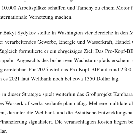
t 10.000 Arbeitsplätze schaffen und Tamchy zu einem Motor f
internationale Vernetzung machen.
r Bakyt Sydykov stellte in Washington vier Bereiche in den M
gie: verarbeitendes Gewerbe, Energie und Wasserkraft, Handel
ugleich formulierte er ein ehrgeiziges Ziel: Das Pro-Kopf-BIP
oppeln. Angesichts des bisherigen Wachstumspfads erscheint 
ng erreichbar. Für 2025 wird das Pro-Kopf-BIP auf rund 2500
m es 2021 laut Weltbank noch bei etwa 1350 Dollar lag.
e in dieser Strategie spielt weiterhin das Großprojekt Kambar
es Wasserkraftwerks verlaufe planmäßig. Mehrere multilatera
n, darunter die Weltbank und die Asiatische Entwicklungsba
 Finanzierung signalisiert. Die veranschlagten Kosten liegen be
lar.