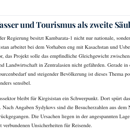
asser und Tourismus als zweite Säu
er Regierung besitzt Kambarata-1 nicht nur nationale, sonder
istan arbeitet bei dem Vorhaben eng mit Kasachstan und Usb
, das Projekt solle das empfindliche Gleichgewicht zwischen
d Landwirtschaft in Zentralasien nicht gefährden. Gerade in 
rcenbedarf und steigender Bevölkerung ist dieses Thema pol
onders sensibel.
sektor bleibt für Kirgisistan ein Schwerpunkt. Dort spürt da
. Nach Angaben Sydykovs sind die Besucherzahlen aus dem 
zurückgegangen. Die Ursachen liegen in der angespannten Lage
t verbundenen Unsicherheiten für Reisende.