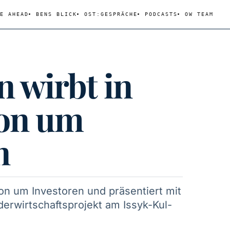
E AHEAD
BENS BLICK
OST:GESPRÄCHE
PODCASTS
OW TEAM
n wirbt in
on um
n
ton um Investoren und präsentiert mit
erwirtschaftsprojekt am Issyk-Kul-