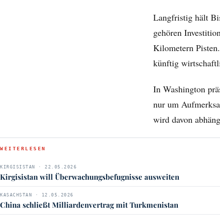
Langfristig hält B
gehören Investitio
Kilometern Pisten.
künftig wirtschaft
In Washington präs
nur um Aufmerksamk
wird davon abhänge
WEITERLESEN
KIRGISISTAN · 22.05.2026
Kirgisistan will Überwachungsbefugnisse ausweiten
KASACHSTAN · 12.05.2026
China schließt Milliardenvertrag mit Turkmenistan