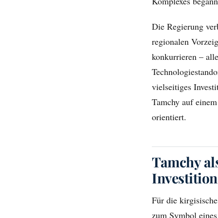
Komplexes begann 
Die Regierung ver
regionalen Vorzei
konkurrieren – all
Technologiestandor
vielseitiges Inves
Tamchy auf einem
orientiert.
Tamchy als
Investitio
Für die kirgisisch
zum Symbol eines 