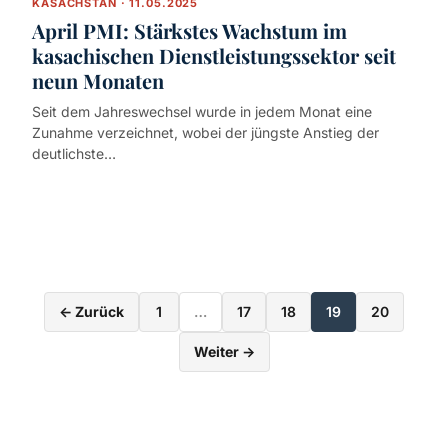
KASACHSTAN · 11.05.2025
April PMI: Stärkstes Wachstum im
kasachischen Dienstleistungssektor seit
neun Monaten
Seit dem Jahreswechsel wurde in jedem Monat eine
Zunahme verzeichnet, wobei der jüngste Anstieg der
deutlichste…
Seitennummerieru
← Zurück
1
…
17
18
19
20
der
Weiter →
Beiträge