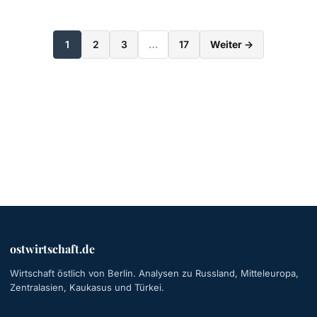
Seitennummerieru
1
2
3
…
17
Weiter →
der
Beiträge
ostwirtschaft.de
Wirtschaft östlich von Berlin. Analysen zu Russland, Mitteleuropa,
Zentralasien, Kaukasus und Türkei.