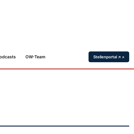
odcasts
OW-Team
Stellenportal ↗