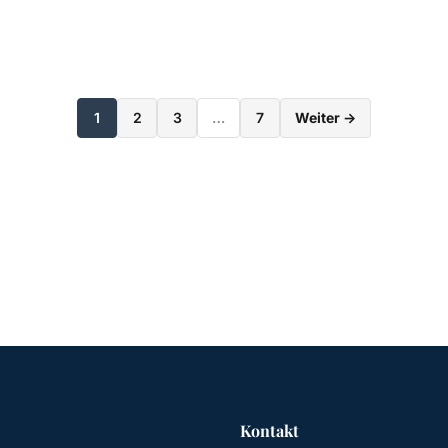
Seitennummerieru
1
2
3
…
7
Weiter →
der
Beiträge
Kontakt