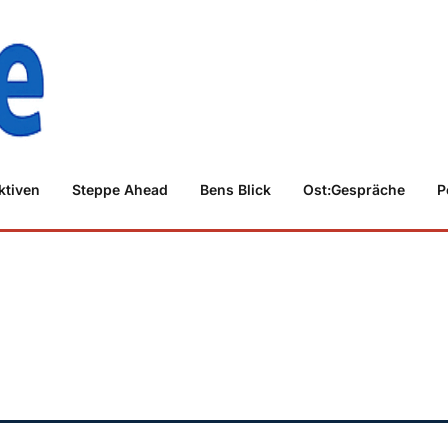
ktiven
Steppe Ahead
Bens Blick
Ost:Gespräche
P