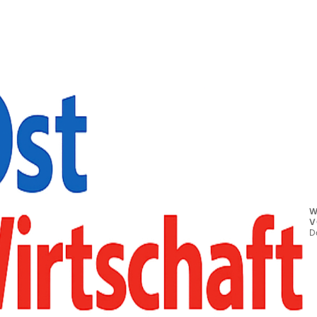
W
V
D