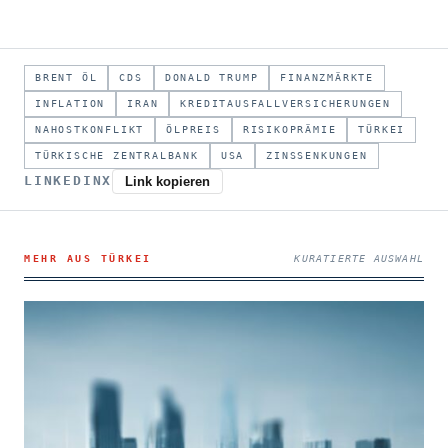
BRENT ÖL
CDS
DONALD TRUMP
FINANZMÄRKTE
INFLATION
IRAN
KREDITAUSFALLVERSICHERUNGEN
NAHOSTKONFLIKT
ÖLPREIS
RISIKOPRÄMIE
TÜRKEI
TÜRKISCHE ZENTRALBANK
USA
ZINSSENKUNGEN
LINKEDIN
X
Link kopieren
MEHR AUS TÜRKEI
KURATIERTE AUSWAHL