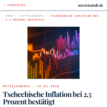
ostwirtschaft.de
← STARTSEITE
HOME
/
MITTELEUROPA
/
TSCHECHISCHE INFLATION BEI
2,5 PROZENT BESTÄTIGT
MITTELEUROPA · 14.05.2026
Tschechische Inflation bei 2,5
Prozent bestätigt