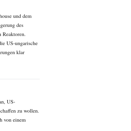
ghouse und dem
ngerung des
n Reaktoren.
die US-ungarische
ärungen klar
 an, US-
haffen zu wollen.
ch von einem