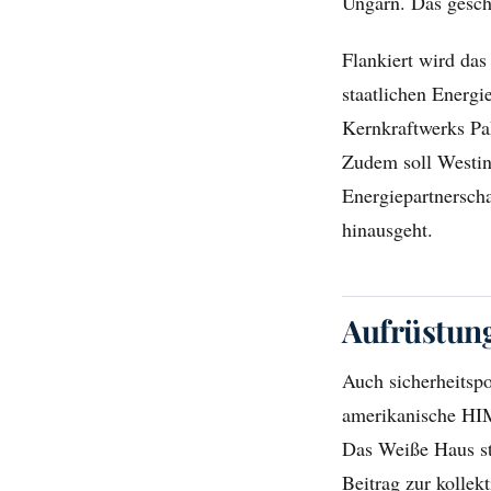
Ungarn. Das geschä
Flankiert wird da
staatlichen Energ
Kernkraftwerks Pa
Zudem soll Westin
Energiepartnerscha
hinausgeht.
Aufrüstung,
Auch sicherheitspo
amerikanische HIM
Das Weiße Haus st
Beitrag zur kollek