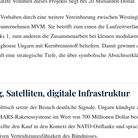
tzte Volumen dieses Projekts liegt bei 20 Milliarden Dollar.
s Vorhaben durch eine weitere Vereinbarung zwischen Westin
ieunternehmen MVM. Sie betrifft zum einen die Laufzeitverlä
ks 1, zum anderen die Zusammenarbeit bei kleinen modulare
ghouse Ungarn mit Kernbrennstoff beliefern. Damit gewinnt 
ft eine strategische Tiefe, die über symbolische Absichtserkl
 Satelliten, digitale Infrastruktur
litisch setzte der Besuch deutliche Signale. Ungarn kündigte
ARS-Raketensysteme im Wert von 700 Millionen Dollar besc
ellte den Kauf in den Kontext der NATO-Ostflanke und spra
tiven Verteidigungsfähigkeit des Bündnisses.