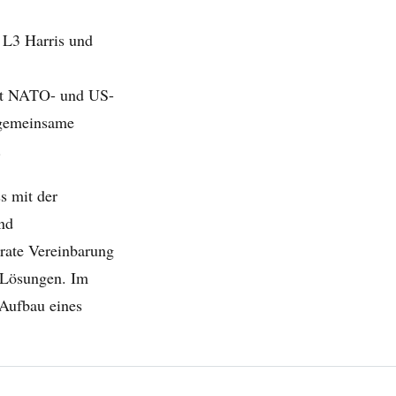
 L3 Harris und
it NATO- und US-
 gemeinsame
.
s mit der
nd
rate Vereinbarung
d-Lösungen. Im
Aufbau eines