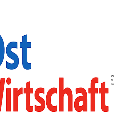
W
V
D