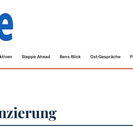
ktiven
Steppe Ahead
Bens Blick
Ost:Gespräche
P
anzierung