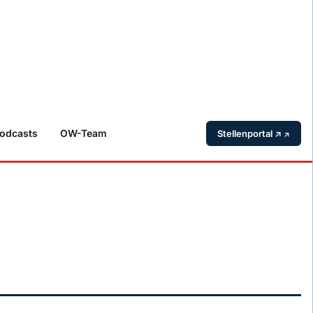
odcasts
OW-Team
Stellenportal ↗