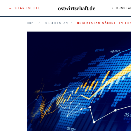
ostwirtschaft.de
← STARTSEITE
RUSSLA
HOME
/
USBEKISTAN
/
USBEKISTAN WÄCHST IM ER