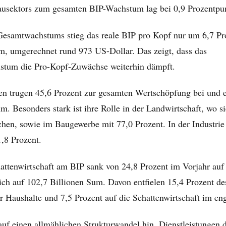
ausektors zum gesamten BIP-Wachstum lag bei 0,9 Prozentpu
 Gesamtwachstums stieg das reale BIP pro Kopf nur um 6,7 Pro
m, umgerechnet rund 973 US-Dollar. Das zeigt, dass das
stum die Pro-Kopf-Zuwächse weiterhin dämpft.
n trugen 45,6 Prozent zur gesamten Wertschöpfung bei und e
m. Besonders stark ist ihre Rolle in der Landwirtschaft, wo s
en, sowie im Baugewerbe mit 77,0 Prozent. In der Industrie l
,8 Prozent.
attenwirtschaft am BIP sank von 24,8 Prozent im Vorjahr auf
sich auf 102,7 Billionen Sum. Davon entfielen 15,4 Prozent de
er Haushalte und 7,5 Prozent auf die Schattenwirtschaft im en
auf einen allmählichen Strukturwandel hin. Dienstleistungen 