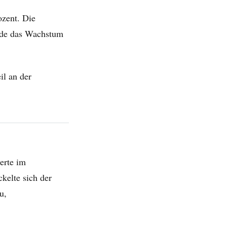
ozent. Die
urde das Wachstum
il an der
erte im
kelte sich der
u,