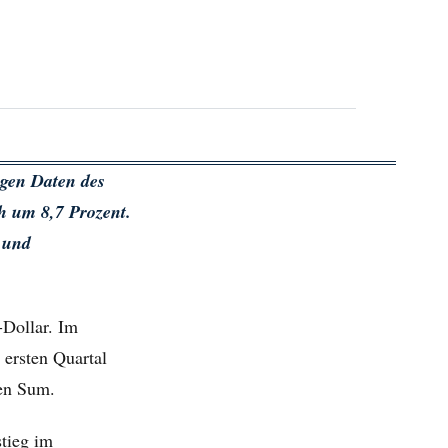
igen Daten des
ch um 8,7 Prozent.
 und
-Dollar. Im
 ersten Quartal
nen Sum.
stieg im