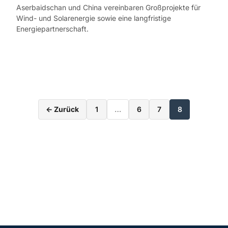
Aserbaidschan und China vereinbaren Großprojekte für
Wind- und Solarenergie sowie eine langfristige
Energiepartnerschaft.
Seitennummerieru
← Zurück
1
…
6
7
8
der
Beiträge