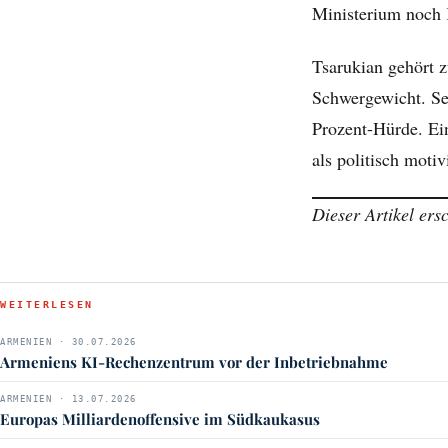
Ministerium noch K
Tsarukian gehört z
Schwergewicht. Se
Prozent-Hürde. Ei
als politisch moti
Dieser Artikel er
WEITERLESEN
ARMENIEN · 30.07.2026
Armeniens KI-Rechenzentrum vor der Inbetriebnahme
ARMENIEN · 13.07.2026
Europas Milliardenoffensive im Südkaukasus