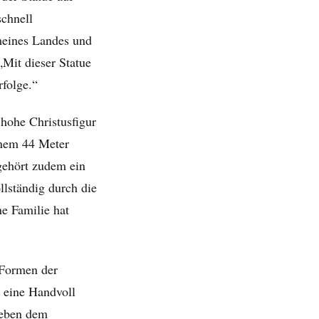
schnell
meines Landes und
„Mit dieser Statue
folge.“
hohe Christusfigur
inem 44 Meter
gehört zudem ein
llständig durch die
ne Familie hat
 Formen der
 eine Handvoll
 neben dem