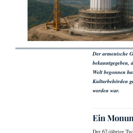
Der armenische G
bekanntgegeben, d
Welt begonnen hab
Kulturbehörden ge
worden war.
Ein Monum
Der 67-jährige Tyc