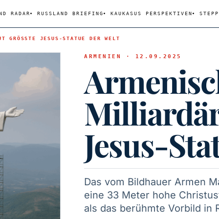
ND RADAR
RUSSLAND BRIEFING
KAUKASUS PERSPEKTIVEN
STEPP
UT GRÖSSTE JESUS-STATUE DER WELT
ARMENIEN · 12.09.2025
Armenisc
Milliardä
Jesus-Sta
Das vom Bildhauer Armen Ma
eine 33 Meter hohe Christus
als das berühmte Vorbild in 