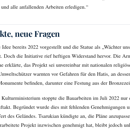
 und alle anfallenden Arbeiten erledigen.“
ikte, neue Fragen
e Idee bereits 2022 vorgestellt und die Statue als „Wächter u
. Doch die Initiative rief heftigen Widerstand hervor. Die A
e erklärte, das Projekt sei unvereinbar mit nationalen religiös
mweltschützer warnten vor Gefahren für den Hatis, an desse
Monumente befinden, darunter eine Festung aus der Bronzezei
 Kulturministerium stoppte die Bauarbeiten im Juli 2022 nur
uftakt. Begründet wurde dies mit fehlenden Genehmigungen 
ert des Geländes. Tsarukian kündigte an, die Pläne anzupasse
arbeitete Projekt inzwischen genehmigt hat, bleibt jedoch un