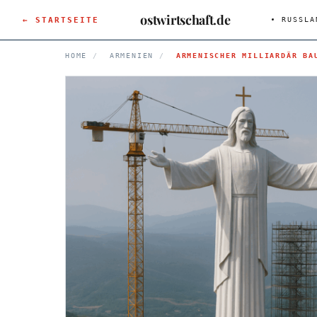
ostwirtschaft.de
← STARTSEITE
RUSSLA
HOME
/
ARMENIEN
/
ARMENISCHER MILLIARDÄR BA