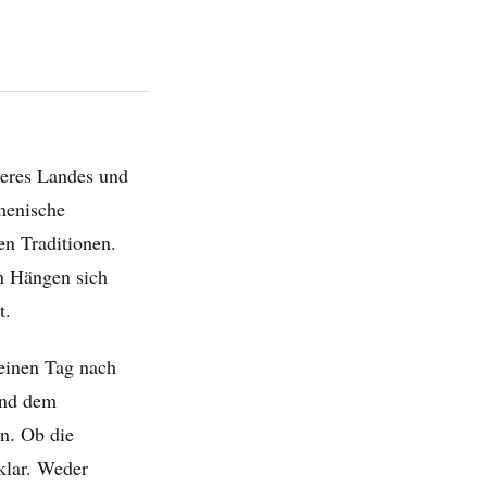
nseres Landes und
rmenische
en Traditionen.
n Hängen sich
t.
 einen Tag nach
und dem
n. Ob die
klar. Weder