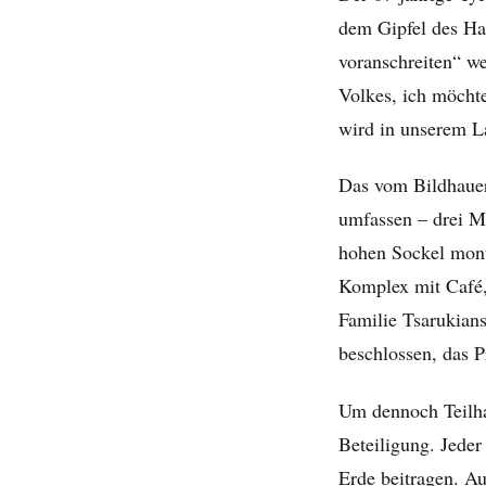
dem Gipfel des Ha
voranschreiten“ w
Volkes, ich möchte
wird in unserem L
Das vom Bildhauer
umfassen – drei M
hohen Sockel mont
Komplex mit Café, 
Familie Tsarukians
beschlossen, das P
Um dennoch Teilha
Beteiligung. Jede
Erde beitragen. Au