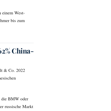
ch einem West-
ehmer bis zum
 62% China-
t & Co. 2022
nesischen
t, die BMW oder
der russische Markt