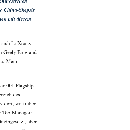
 chinesischen
se China-Skepsis
men mit diesem
 sich Li Xiang,
uen Geely Emgrand
ro. Mein
kr 001 Flagship
reich des
y dort, wo früher
r Top-Manager:
neingesetzt, aber