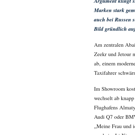
Argument klingt st
Marken stark gema
auch bei Russen s
Bild gründlich au
Am zentralen Abai
Zeekr und Jetour 
ab, einem moderne
Taxifahrer schwär
Im Showroom koste
wechselt ab knapp
Flughafens Almaty
Audi Q7 oder BMW 
„Meine Frau und ic