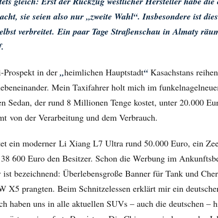
ets gleich: Erst der Rückzug westlicher Hersteller habe die
cht, sie seien also nur „zweite Wahl“. Insbesondere ist die
elbst verbreitet. Ein paar Tage Straßenschau in Almaty räu
f.
-Prospekt in der
„
heimlichen Hauptstadt
“
Kasachstans reihen
nebeneinander. Mein Taxifahrer holt mich im funkelnagelne
n Sedan, der rund 8 Millionen Tenge kostet, unter 20.000 Eu
mt von der Verarbeitung und dem Verbrauch.
t ein moderner Li Xiang L7 Ultra rund 50.000 Euro, ein Zee
 38 600 Euro den Besitzer. Schon die Werbung im Ankunftsbe
 ist bezeichnend: Überlebensgroße Banner für Tank und Cher
X5 prangten. Beim Schnitzelessen erklärt mir ein deutsche
h haben uns in alle aktuellen SUVs – auch die deutschen – hi