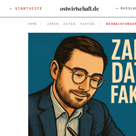
ostwirtschaft.de
← STARTSEITE
RUSSLA
HOME
/
ZAREN. DATEN. FAKTEN.
/
BEOBACHTUNGE