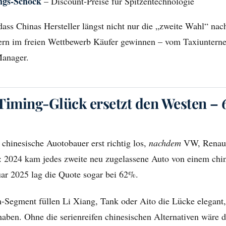
ungs-Schock
– Discount-Preise für Spitzentechnologie
dass Chinas Hersteller längst nicht nur die „zweite Wahl“ na
ern im freien Wettbewerb Käufer gewinnen – vom Taxiuntern
Manager.
Timing-Glück ersetzt den Westen –
 chinesische Auotobauer erst richtig los,
nachdem
VW, Renaul
: 2024 kam jedes zweite neu zugelassene Auto von einem chi
uar 2025 lag die Quote sogar bei 62%.
-Segment füllen Li Xiang, Tank oder Aito die Lücke elegan
haben. Ohne die serienreifen chinesischen Alternativen wäre 