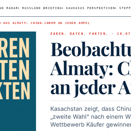
ND RADAR
RUSSLAND BRIEFING
KAUKASUS PERSPEKTIVEN
STEPP
N AUS ALMATY: CHINA-CHROM AN JEDER AMPEL
ZAREN. DATEN. FAKTEN. · 10.07
Beobacht
Almaty: 
an jeder 
Kasachstan zeigt, dass China
„zweite Wahl“ nach einem We
Wettbewerb Käufer gewinne