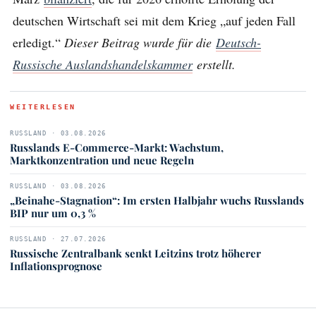
deutschen Wirtschaft sei mit dem Krieg „auf jeden Fall
erledigt.“
Dieser Beitrag wurde für die
Deutsch-
Russische Auslandshandelskammer
erstellt.
WEITERLESEN
RUSSLAND · 03.08.2026
Russlands E-Commerce-Markt: Wachstum,
Marktkonzentration und neue Regeln
RUSSLAND · 03.08.2026
„Beinahe-Stagnation“: Im ersten Halbjahr wuchs Russlands
BIP nur um 0,3 %
RUSSLAND · 27.07.2026
Russische Zentralbank senkt Leitzins trotz höherer
Inflationsprognose