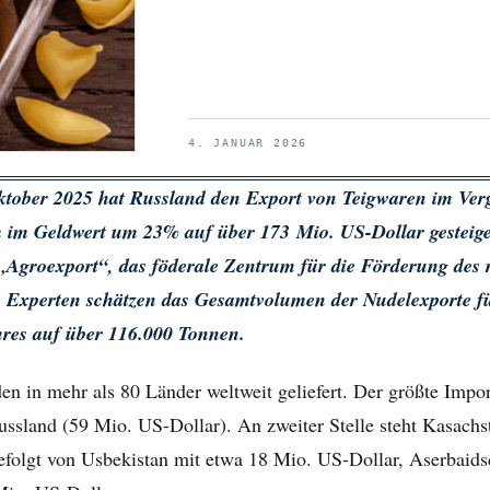
4. JANUAR 2026
ktober 2025 hat Russland den Export von Teigwaren im Ver
 im Geldwert um 23% auf über 173 Mio. US-Dollar gesteige
e „Agroexport“, das föderale Zentrum für die Förderung des 
. Experten schätzen das Gesamtvolumen der Nudelexporte fü
res auf über 116.000 Tonnen.
n in mehr als 80 Länder weltweit geliefert. Der größte Impor
sland (59 Mio. US-Dollar). An zweiter Stelle steht Kasachst
efolgt von Usbekistan mit etwa 18 Mio. US-Dollar, Aserbaid