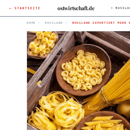
ostwirtschaft.de
← STARTSEITE
RUSSLA
HOME
/
RUSSLAND
/
RUSSLAND EXPORTIERT MEHR 