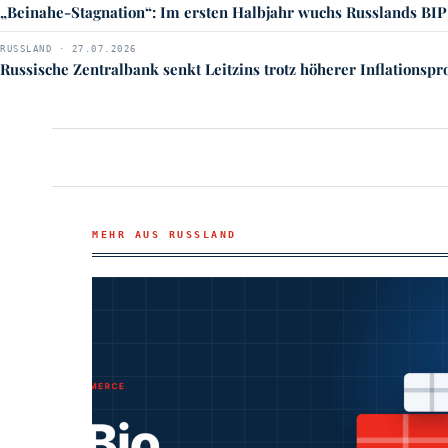
„Beinahe-Stagnation“: Im ersten Halbjahr wuchs Russlands BIP
RUSSLAND · 27.07.2026
Russische Zentralbank senkt Leitzins trotz höherer Inflationsp
MEHR AUS RUSSLAND