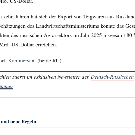
 Mio. US-Dollar.
n zehn Jahren hat sich der Export von Teigwaren aus Russlan
Schätzungen des Landwirtschaftsministeriums könnte das Ge
kten des russischen Agrarsektors im Jahr 2025 insgesamt 80
Mrd. US-Dollar erreichen.
ort
,
Kommersant
(beide RU)
chien zuerst im exklusiven Newsletter der
Deutsch-Russischen
kammer
 und neue Regeln