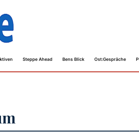
ktiven
Steppe Ahead
Bens Blick
Ost:Gespräche
P
um