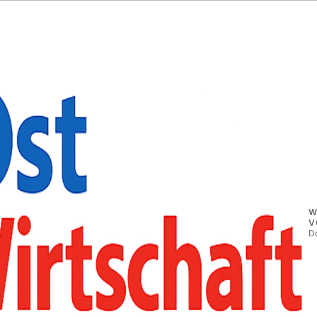
W
V
D