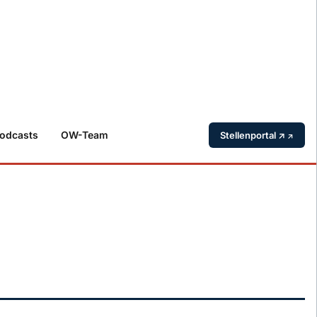
odcasts
OW-Team
Stellenportal ↗