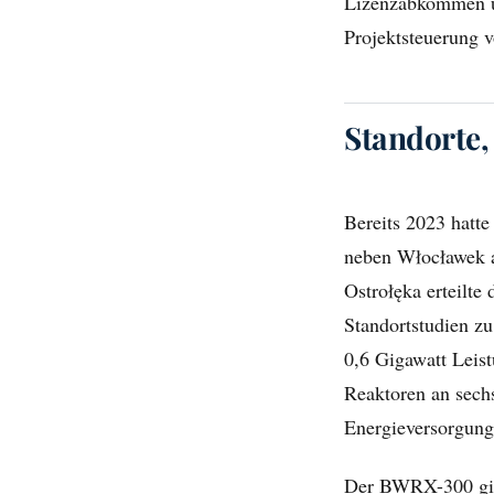
Lizenzabkommen un
Projektsteuerung v
Standorte,
Bereits 2023 hatt
neben Włocławek 
Ostrołęka erteilt
Standortstudien z
0,6 Gigawatt Leis
Reaktoren an sechs
Energieversorgung
Der BWRX-300 gilt 