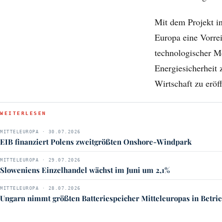
Mit dem Projekt i
Europa eine Vorrei
technologischer Me
Energiesicherheit
Wirtschaft zu eröf
WEITERLESEN
MITTELEUROPA · 30.07.2026
EIB finanziert Polens zweitgrößten Onshore-Windpark
MITTELEUROPA · 29.07.2026
Sloweniens Einzelhandel wächst im Juni um 2,1%
MITTELEUROPA · 28.07.2026
Ungarn nimmt größten Batteriespeicher Mitteleuropas in Betri