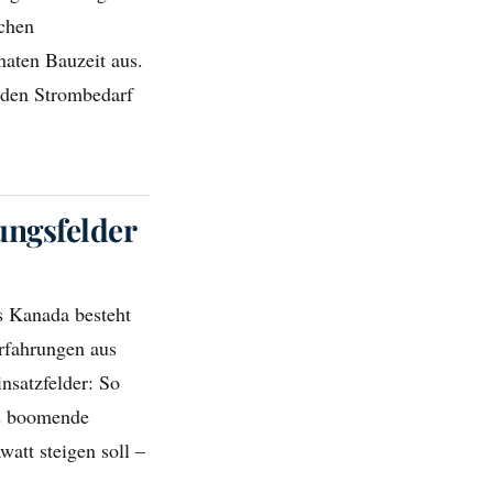
schen
aten Bauzeit aus.
enden Strombedarf
ungsfelder
us Kanada besteht
rfahrungen aus
nsatzfelder: So
ns boomende
tt steigen soll –