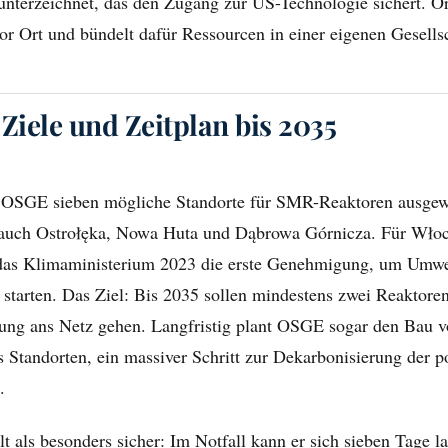
terzeichnet, das den Zugang zur US-Technologie sichert. O
or Ort und bündelt dafür Ressourcen in einer eigenen Gesells
 Ziele und Zeitplan bis 2035
e OSGE sieben mögliche Standorte für SMR-Reaktoren ausgewä
auch Ostrołęka, Nowa Huta und Dąbrowa Górnicza. Für Wło
e das Klimaministerium 2023 die erste Genehmigung, um Umwe
u starten. Das Ziel: Bis 2035 sollen mindestens zwei Reaktor
tung ans Netz gehen. Langfristig plant OSGE sogar den Bau v
 Standorten, ein massiver Schritt zur Dekarbonisierung der p
.
als besonders sicher: Im Notfall kann er sich sieben Tage la