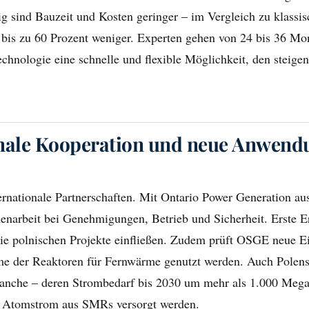
ig sind Bauzeit und Kosten geringer – im Vergleich zu klassi
bis zu 60 Prozent weniger. Experten gehen von 24 bis 36 Mon
echnologie eine schnelle und flexible Möglichkeit, den steig
onale Kooperation und neue Anwend
ternationale Partnerschaften. Mit Ontario Power Generation a
narbeit bei Genehmigungen, Betrieb und Sicherheit. Erste E
ie polnischen Projekte einfließen. Zudem prüft OSGE neue Ei
me der Reaktoren für Fernwärme genutzt werden. Auch Pole
nche – deren Strombedarf bis 2030 um mehr als 1.000 Megawa
t Atomstrom aus SMRs versorgt werden.