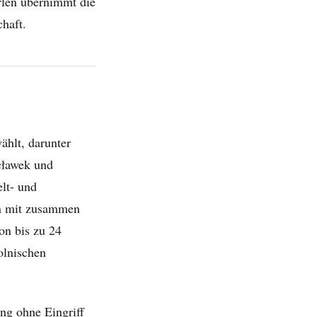
rlen übernimmt die
chaft.
hlt, darunter
cławek und
lt- und
en mit zusammen
on bis zu 24
olnischen
ng ohne Eingriff