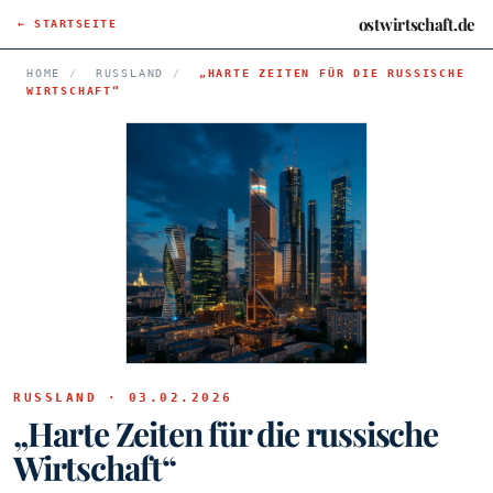
ostwirtschaft.de
← STARTSEITE
HOME
/
RUSSLAND
/
„HARTE ZEITEN FÜR DIE RUSSISCHE
WIRTSCHAFT“
RUSSLAND · 03.02.2026
„Harte Zeiten für die russische
Wirtschaft“