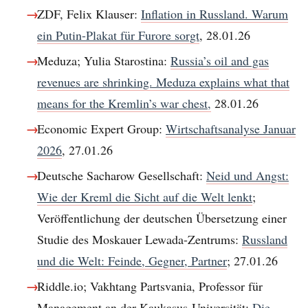
ZDF, Felix Klauser:
Inflation in Russland. Warum
ein Putin-Plakat für Furore sorgt
, 28.01.26
Meduza; Yulia Starostina:
Russia’s oil and gas
revenues are shrinking. Meduza explains what that
means for the Kremlin’s war chest,
28.01.26
Economic Expert Group:
Wirtschaftsanalyse Januar
2026
, 27.01.26
Deutsche Sacharow Gesellschaft:
Neid und Angst:
Wie der Kreml die Sicht auf die Welt lenkt
;
Veröffentlichung der deutschen Übersetzung einer
Studie des Moskauer Lewada-Zentrums:
Russland
und die Welt: Feinde, Gegner, Partner
; 27.01.26
Riddle.io; Vakhtang Partsvania, Professor für
Management an der Kaukasus-Universität:
Die