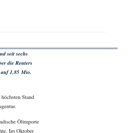
d seit sechs
er die Reuters
 auf 1,85 Mio.
n höchsten Stand
agentur.
ndische Ölimporte
hte. Im Oktober