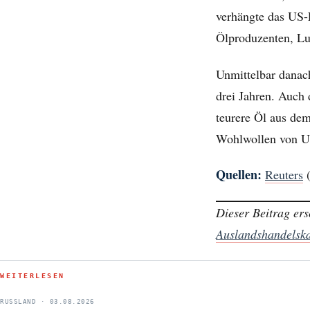
verhängte das US-
Ölproduzenten, Lu
Unmittelbar danach
drei Jahren. Auch d
teurere Öl aus de
Wohlwollen von US
Quellen:
Reuters
Dieser Beitrag ers
Auslandshandels
WEITERLESEN
RUSSLAND · 03.08.2026