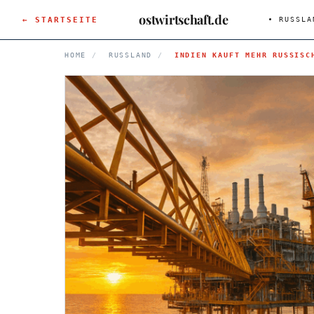
ostwirtschaft.de
← STARTSEITE
RUSSLA
HOME
/
RUSSLAND
/
INDIEN KAUFT MEHR RUSSISC