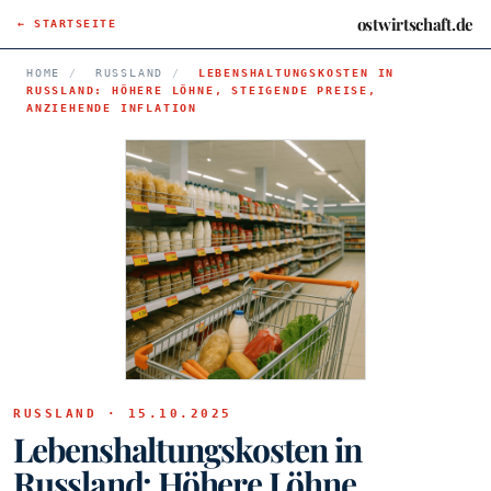
ostwirtschaft.de
← STARTSEITE
HOME
/
RUSSLAND
/
LEBENSHALTUNGSKOSTEN IN
RUSSLAND: HÖHERE LÖHNE, STEIGENDE PREISE,
ANZIEHENDE INFLATION
RUSSLAND · 15.10.2025
Lebenshaltungskosten in
Russland: Höhere Löhne,