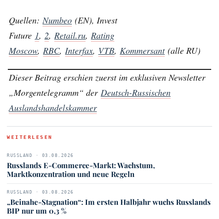
Quellen:
Numbeo
(EN), Invest
Future
1
,
2
,
Retail.ru
,
Rating
Moscow
,
RBC
,
Interfax
,
VTB
,
Kommersant
(alle RU)
Dieser Beitrag erschien zuerst im exklusiven Newsletter
„Morgentelegramm“ der
Deutsch-Russischen
Auslandshandelskammer
WEITERLESEN
RUSSLAND · 03.08.2026
Russlands E-Commerce-Markt: Wachstum,
Marktkonzentration und neue Regeln
RUSSLAND · 03.08.2026
„Beinahe-Stagnation“: Im ersten Halbjahr wuchs Russlands
BIP nur um 0,3 %