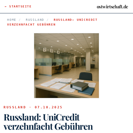
ostwirtschaft.de
← STARTSEITE
HOME
/
RUSSLAND
/
RUSSLAND: UNICREDIT
VERZEHNFACHT GEBÜHREN
RUSSLAND · 07.10.2025
Russland: UniCredit
verzehnfacht Gebühren