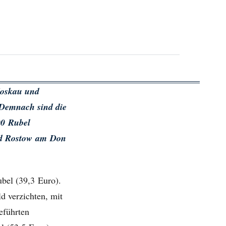
Moskau und
. Demnach sind die
00 Rubel
und Rostow am Don
ubel (39,3 Euro).
d verzichten, mit
eführten