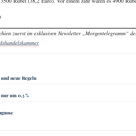
 3500 Rubel (38,2 Euro). Vor einem Jahr waren es 4900 Rube
)
schien zuerst im exklusiven Newsletter „Morgentelegramm“ d
ndshandelskammer
 und neue Regeln
 nur um 0,3 %
rognose