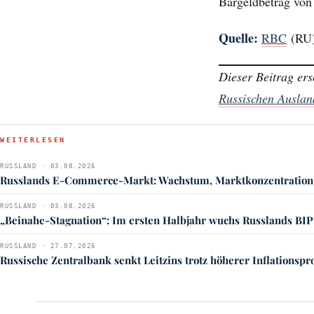
Bargeldbetrag von
Quelle:
RBC
(RU
Dieser Beitrag er
Russischen Ausla
WEITERLESEN
RUSSLAND · 03.08.2026
Russlands E-Commerce-Markt: Wachstum, Marktkonzentration
RUSSLAND · 03.08.2026
„Beinahe-Stagnation“: Im ersten Halbjahr wuchs Russlands BIP
RUSSLAND · 27.07.2026
Russische Zentralbank senkt Leitzins trotz höherer Inflationsp