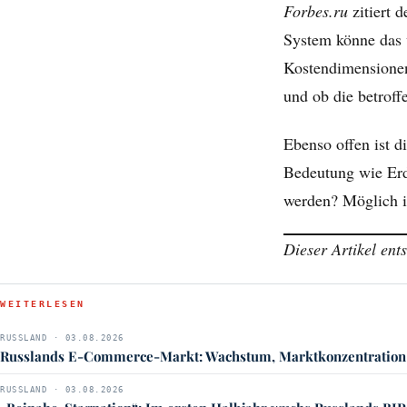
Forbes.ru
zitiert 
System könne das 
Kostendimensionen 
und ob die betroff
Ebenso offen ist d
Bedeutung wie Erdö
werden? Möglich is
Dieser Artikel en
WEITERLESEN
RUSSLAND · 03.08.2026
Russlands E-Commerce-Markt: Wachstum, Marktkonzentration
RUSSLAND · 03.08.2026