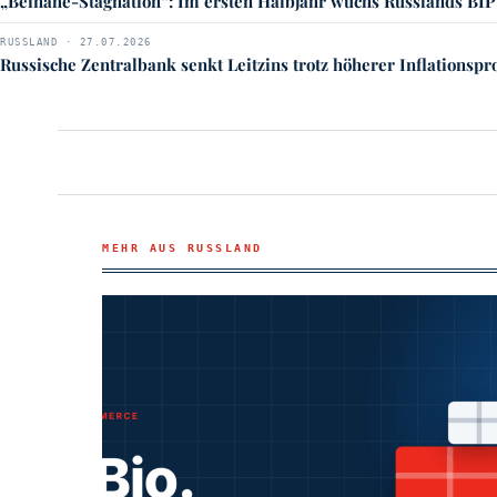
„Beinahe-Stagnation“: Im ersten Halbjahr wuchs Russlands BIP
RUSSLAND · 27.07.2026
Russische Zentralbank senkt Leitzins trotz höherer Inflationsp
MEHR AUS RUSSLAND