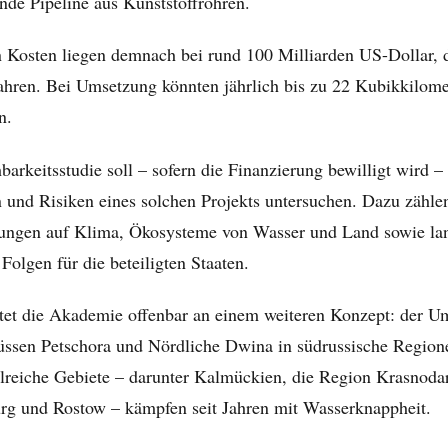
nde Pipeline aus Kunststoffrohren.
n Kosten liegen demnach bei rund 100 Milliarden US-Dollar, d
ahren. Bei Umsetzung könnten jährlich bis zu 22 Kubikkilom
n.
arkeitsstudie soll – sofern die Finanzierung bewilligt wird –
 und Risiken eines solchen Projekts untersuchen. Dazu zähle
ngen auf Klima, Ökosysteme von Wasser und Land sowie lan
olgen für die beteiligten Staaten.
itet die Akademie offenbar an einem weiteren Konzept: der U
üssen Petschora und Nördliche Dwina in südrussische Region
reiche Gebiete – darunter Kalmückien, die Region Krasnodar
rg und Rostow – kämpfen seit Jahren mit Wasserknappheit.