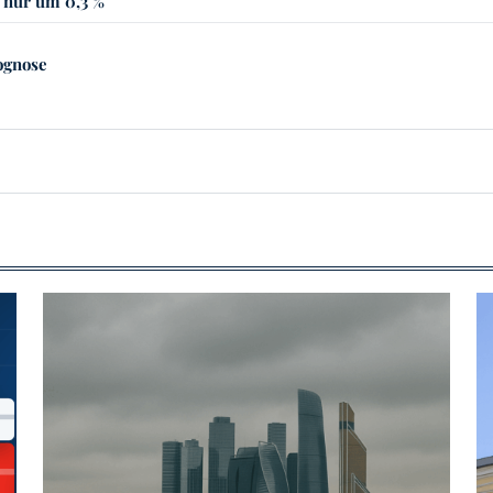
 nur um 0,3 %
rognose