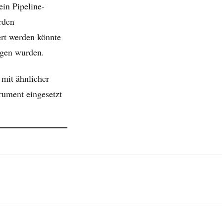
ein Pipeline-
rden
ert werden könnte
zogen wurden.
 mit ähnlicher
rument eingesetzt