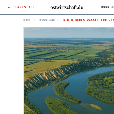
ostwirtschaft.de
← STARTSEITE
RUSSLA
HOME
/
RUSSLAND
/
SIBIRISCHES WASSER FÜR ZE