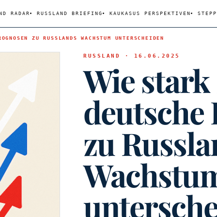
ND RADAR
RUSSLAND BRIEFING
KAUKASUS PERSPEKTIVEN
STEPP
ROGNOSEN ZU RUSSLANDS WACHSTUM UNTERSCHEIDEN
RUSSLAND · 16.06.2025
Wie stark 
deutsche
zu Russla
Wachstu
untersch