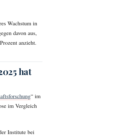
eres Wachstum in
gegen davon aus,
Prozent anzieht.
2025 hat
haftsforschung
“ im
ose im Vergleich
der Institute bei