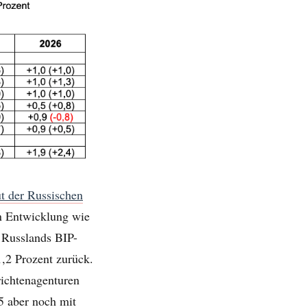
ut der
R
ussischen
n Entwicklung wie
r Russlands BIP-
1,2 Prozent zurück.
ichtenagenturen
5 aber noch mit