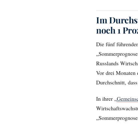
Im Durchsc
noch 1 Pr
Die fünf führenden
„Sommerprognosen“
Russlands Wirtsch
Vor drei Monaten e
Durchschnitt, dass
In ihrer „
Gemeinsc
Wirtschaftswachstu
„Sommerprognosen“