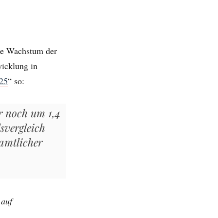
rige Wachstum der
wicklung in
25
“ so:
r noch um 1,4
svergleich
 amtlicher
 auf