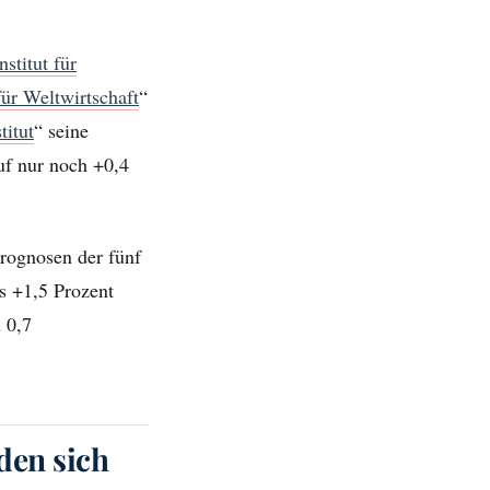
nstitut für
 für Weltwirtschaft
“
titut
“ seine
uf nur noch +0,4
rognosen der fünf
is +1,5 Prozent
 0,7
den sich