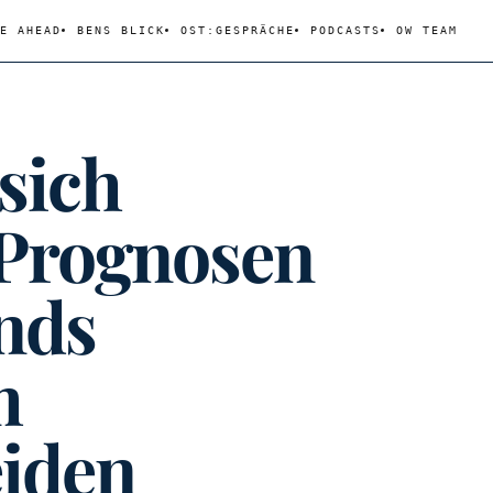
E AHEAD
BENS BLICK
OST:GESPRÄCHE
PODCASTS
OW TEAM
sich
 Prognosen
nds
m
eiden