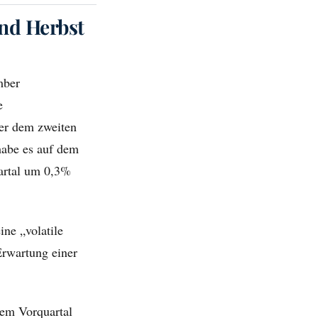
nd Herbst
mber
e
ber dem zweiten
habe es auf dem
uartal um 0,3%
ine „volatile
Erwartung einer
dem Vorquartal