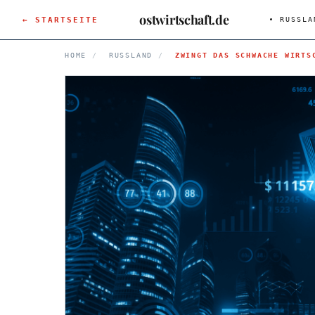
ostwirtschaft.de
← STARTSEITE
RUSSLA
HOME
/
RUSSLAND
/
ZWINGT DAS SCHWACHE WIRTS