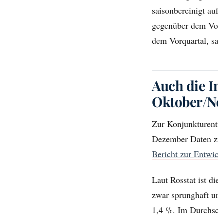
saisonbereinigt au
gegenüber dem Vor
dem Vorquartal, sa
Auch die I
Oktober/No
Zur Konjunkturent
Dezember Daten zu
Bericht zur Entwi
Laut Rosstat ist d
zwar sprunghaft u
1,4 %. Im Durchsc