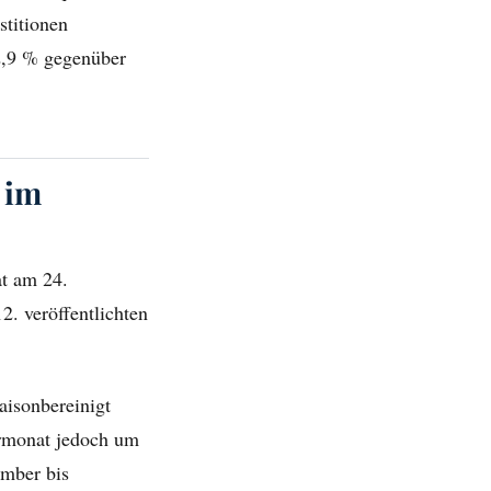
stitionen
2,9 % gegenüber
 im
at am 24.
. veröffentlichten
aisonbereinigt
rmonat jedoch um
ember bis