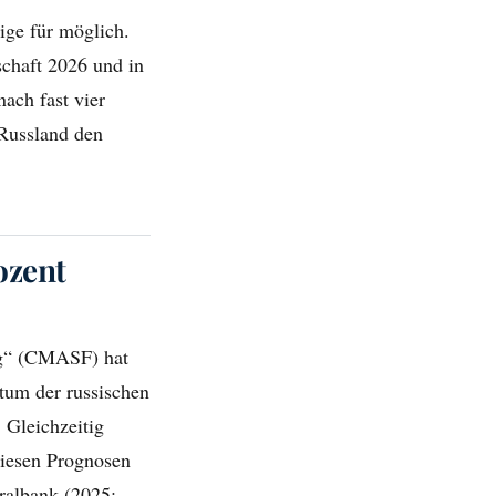
ige für möglich.
chaft 2026 und in
ach fast vier
 Russland den
ozent
ng“ (CMASF) hat
um der russischen
 Gleichzeitig
diesen Prognosen
tralbank (2025: