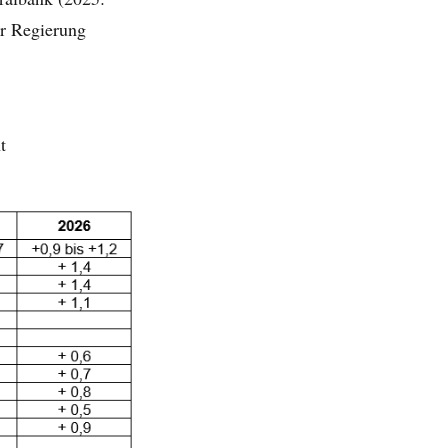
er Regierung
t