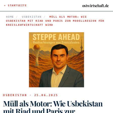
ostwirtschaft.de
← STARTSEITE
HOME
/
USBEKISTAN
/
MÜLL ALS MOTOR: WIE
USBEKISTAN MIT RIAD UND PARIS ZUR MODELLREGION FÜR
KREISLAUFWIRTSCHAFT WIRD
USBEKISTAN · 25.06.2025
Müll als Motor: Wie Usbekistan
mit Riad und Paris zur