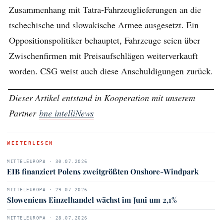
Zusammenhang mit Tatra-Fahrzeuglieferungen an die
tschechische und slowakische Armee ausgesetzt. Ein
Oppositionspolitiker behauptet, Fahrzeuge seien über
Zwischenfirmen mit Preisaufschlägen weiterverkauft
worden. CSG weist auch diese Anschuldigungen zurück.
Dieser Artikel entstand in Kooperation mit unserem
Partner
bne intelliNews
WEITERLESEN
MITTELEUROPA · 30.07.2026
EIB finanziert Polens zweitgrößten Onshore-Windpark
MITTELEUROPA · 29.07.2026
Sloweniens Einzelhandel wächst im Juni um 2,1%
MITTELEUROPA · 28.07.2026