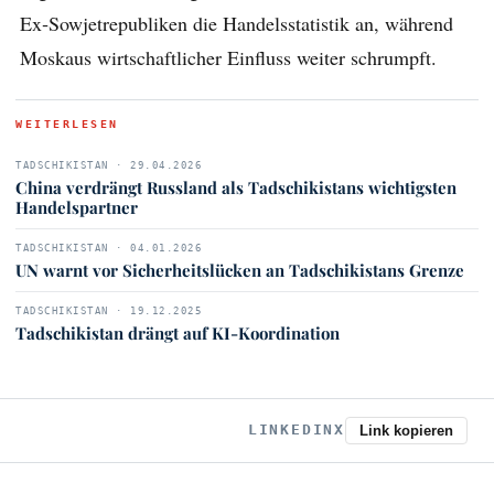
Ex‑Sowjet­republiken die Handels­statistik an, während
Moskaus wirtschaftlicher Einfluss weiter schrumpft.
WEITERLESEN
TADSCHIKISTAN · 29.04.2026
China verdrängt Russland als Tadschikistans wichtigsten
Handelspartner
TADSCHIKISTAN · 04.01.2026
UN warnt vor Sicherheitslücken an Tadschikistans Grenze
TADSCHIKISTAN · 19.12.2025
Tadschikistan drängt auf KI-Koordination
LINKEDIN
X
Link kopieren