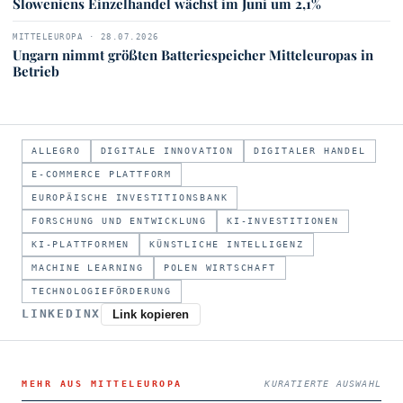
Sloweniens Einzelhandel wächst im Juni um 2,1%
MITTELEUROPA · 28.07.2026
Ungarn nimmt größten Batteriespeicher Mitteleuropas in
Betrieb
ALLEGRO
DIGITALE INNOVATION
DIGITALER HANDEL
E-COMMERCE PLATTFORM
EUROPÄISCHE INVESTITIONSBANK
FORSCHUNG UND ENTWICKLUNG
KI-INVESTITIONEN
KI-PLATTFORMEN
KÜNSTLICHE INTELLIGENZ
MACHINE LEARNING
POLEN WIRTSCHAFT
TECHNOLOGIEFÖRDERUNG
LINKEDIN
X
Link kopieren
MEHR AUS MITTELEUROPA
KURATIERTE AUSWAHL